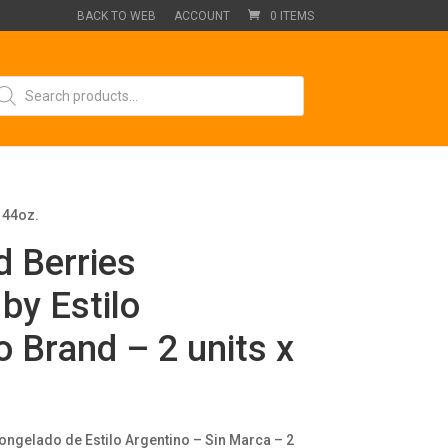
BACK TO WEB
ACCOUNT
0 ITEMS
oducts
arch
 44oz.
d Berries
by Estilo
 Brand – 2 units x
ngelado de Estilo Argentino – Sin Marca – 2