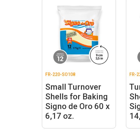
FR-220-SO108
FR-2
Small Turnover
Tu
Shells for Baking
Sh
Signo de Oro 60 x
Si
6,17 oz.
14