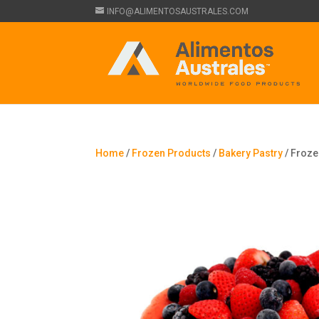
INFO@ALIMENTOSAUSTRALES.COM
Home
/
Frozen Products
/
Bakery Pastry
/ Froze