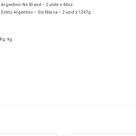
 Argentino-No Brand – 2 units x 44oz.
stilo Argentino – Sin Marca – 2 unid x 1247g.
 Kg: kg