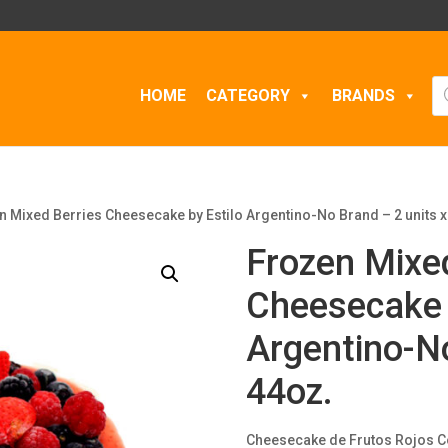
Pr
HOME
CATEGORY
BRANDS
se
n Mixed Berries Cheesecake by Estilo Argentino-No Brand – 2 units x
Frozen Mixe
Cheesecake 
Argentino-No
44oz.
Cheesecake de Frutos Rojos Co